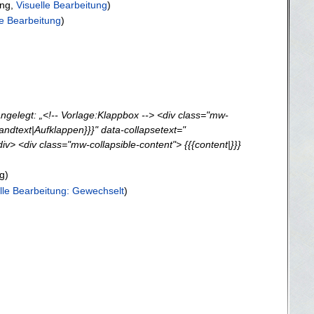
ung
Visuelle Bearbeitung
le Bearbeitung
ngelegt: „<!-- Vorlage:Klappbox --> <div class="mw-
pandtext|Aufklappen}}}" data-collapsetext="
iv> <div class="mw-collapsible-content"> {{{content|}}}
g
lle Bearbeitung: Gewechselt