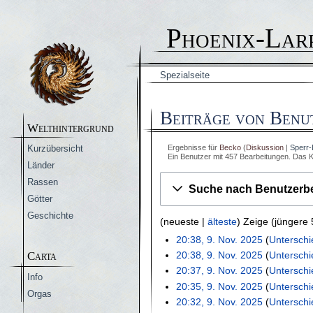
Phoenix-Lar
Spezialseite
Beiträge von Benu
Welthintergrund
Ergebnisse für
Becko
Diskussion
Sperr
Kurzübersicht
Ein Benutzer mit 457 Bearbeitungen. Das K
Länder
Rassen
Suche nach Benutzerbe
Götter
Geschichte
(
neueste
|
älteste
) Zeige (
jüngere 
9
20:38, 9. Nov. 2025
Unterschi
K
20:38, 9. Nov. 2025
Unterschi
Carta
.
e
K
20:37, 9. Nov. 2025
Unterschi
N
Info
i
e
K
20:35, 9. Nov. 2025
Unterschi
o
Orgas
n
i
e
K
20:32, 9. Nov. 2025
Unterschi
v
e