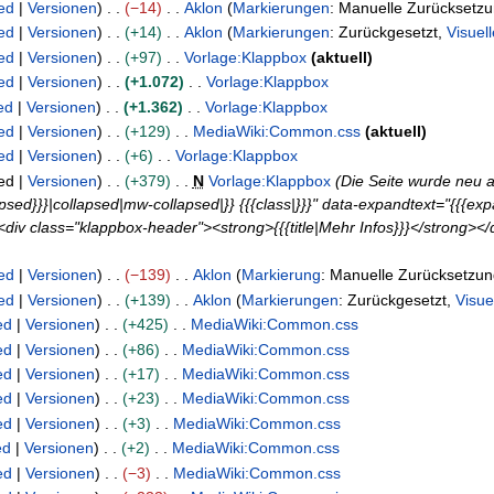
ed
Versionen
−14
Aklon
Markierungen
:
Manuelle Zurücksetz
ed
Versionen
+14
Aklon
Markierungen
:
Zurückgesetzt
Visuel
ed
Versionen
+97
Vorlage:Klappbox
aktuell
ed
Versionen
+1.072
Vorlage:Klappbox
ed
Versionen
+1.362
Vorlage:Klappbox
ed
Versionen
+129
MediaWiki:Common.css
aktuell
ed
Versionen
+6
Vorlage:Klappbox
ed
Versionen
+379
N
Vorlage:Klappbox
Die Seite wurde neu a
llapsed}}}|collapsed|mw-collapsed|}} {{{class|}}}" data-expandtext="{{{ex
<div class="klappbox-header"><strong>{{{title|Mehr Infos}}}</strong></d
ed
Versionen
−139
Aklon
Markierung
:
Manuelle Zurücksetzun
ed
Versionen
+139
Aklon
Markierungen
:
Zurückgesetzt
Visue
ed
Versionen
+425
MediaWiki:Common.css
ed
Versionen
+86
MediaWiki:Common.css
ed
Versionen
+17
MediaWiki:Common.css
ed
Versionen
+23
MediaWiki:Common.css
ed
Versionen
+3
MediaWiki:Common.css
ed
Versionen
+2
MediaWiki:Common.css
ed
Versionen
−3
MediaWiki:Common.css