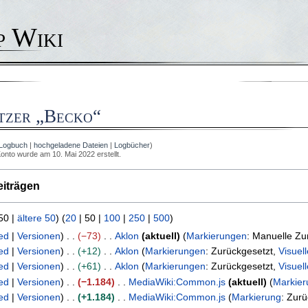
p Wiki
tzer „
Becko
“
-Logbuch
hochgeladene Dateien
Logbücher
onto wurde am 10. Mai 2022 erstellt.
iträgen
50
|
ältere 50
) (
20
|
50
|
100
|
250
|
500
)
ed
Versionen
−73
Aklon
aktuell
Markierungen
:
Manuelle Zu
ed
Versionen
+12
Aklon
Markierungen
:
Zurückgesetzt
Visuel
ed
Versionen
+61
Aklon
Markierungen
:
Zurückgesetzt
Visuel
ed
Versionen
−1.184
MediaWiki:Common.js
aktuell
Markier
ed
Versionen
+1.184
MediaWiki:Common.js
Markierung
:
Zurü