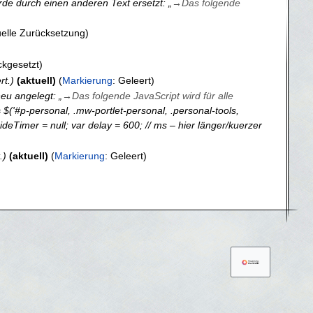
rde durch einen anderen Text ersetzt: „
→
Das folgende
elle Zurücksetzung
ckgesetzt
rt.
aktuell
Markierung
:
Geleert
eu angelegt: „
→
Das folgende JavaScript wird für alle
 = $('#p-personal, .mw-portlet-personal, .personal-tools,
deTimer = null; var delay = 600; // ms – hier länger/kuerzer
.
aktuell
Markierung
:
Geleert