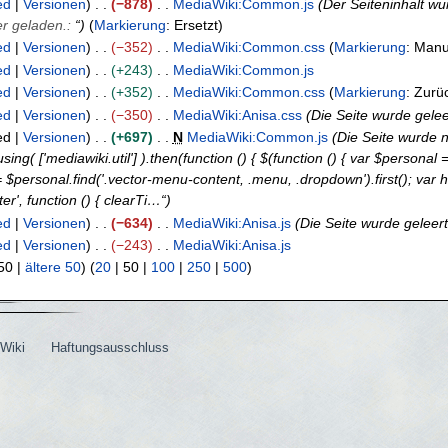
ed
Versionen
−878
MediaWiki:Common.js
Der Seiteninhalt wu
er geladen.
:
“
Markierung
:
Ersetzt
ed
Versionen
−352
MediaWiki:Common.css
Markierung
:
Manu
ed
Versionen
+243
MediaWiki:Common.js
ed
Versionen
+352
MediaWiki:Common.css
Markierung
:
Zurü
ed
Versionen
−350
MediaWiki:Anisa.css
Die Seite wurde gelee
ed
Versionen
+697
N
MediaWiki:Common.js
Die Seite wurde n
sing( ['mediawiki.util'] ).then(function () { $(function () { var $personal
$personal.find('.vector-menu-content, .menu, .dropdown').first(); var hi
r', function () { clearTi…“
ed
Versionen
−634
MediaWiki:Anisa.js
Die Seite wurde geleert
ed
Versionen
−243
MediaWiki:Anisa.js
50
|
ältere 50
) (
20
|
50
|
100
|
250
|
500
)
Wiki
Haftungsausschluss