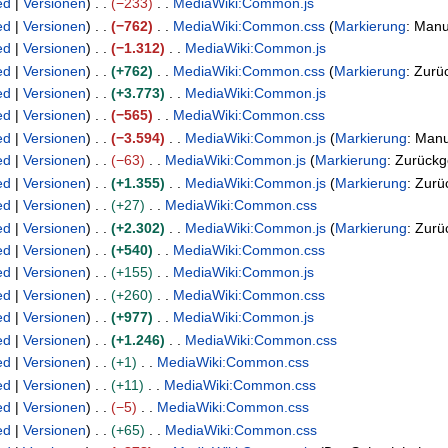
ed
Versionen
−233
MediaWiki:Common.js
ed
Versionen
−762
MediaWiki:Common.css
Markierung
:
Manu
ed
Versionen
−1.312
MediaWiki:Common.js
ed
Versionen
+762
MediaWiki:Common.css
Markierung
:
Zurü
ed
Versionen
+3.773
MediaWiki:Common.js
ed
Versionen
−565
MediaWiki:Common.css
ed
Versionen
−3.594
MediaWiki:Common.js
Markierung
:
Manu
ed
Versionen
−63
MediaWiki:Common.js
Markierung
:
Zurückg
ed
Versionen
+1.355
MediaWiki:Common.js
Markierung
:
Zurü
ed
Versionen
+27
MediaWiki:Common.css
ed
Versionen
+2.302
MediaWiki:Common.js
Markierung
:
Zurü
ed
Versionen
+540
MediaWiki:Common.css
ed
Versionen
+155
MediaWiki:Common.js
ed
Versionen
+260
MediaWiki:Common.css
ed
Versionen
+977
MediaWiki:Common.js
ed
Versionen
+1.246
MediaWiki:Common.css
ed
Versionen
+1
MediaWiki:Common.css
ed
Versionen
+11
MediaWiki:Common.css
ed
Versionen
−5
MediaWiki:Common.css
ed
Versionen
+65
MediaWiki:Common.css