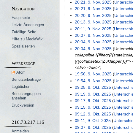
n
i
e
K
20:21, 9. Nov. 2025
Unterschi
e
B
e
n
i
e
K
Navigation
20:21, 9. Nov. 2025
Unterschi
e
B
e
m
n
i
e
K
20:20, 9. Nov. 2025
Unterschi
Hauptseite
a
e
B
e
n
i
b
e
K
20:13, 9. Nov. 2025
Unterschi
r
a
Letzte Änderungen
e
B
e
n
i
e
K
e
20:11, 9. Nov. 2025
Unterschi
b
r
a
e
Zufällige Seite
B
e
n
i
e
K
20:07, 9. Nov. 2025
Unterschi
r
e
b
r
a
e
B
Hilfe zu MediaWiki
e
n
i
e
K
20:04, 9. Nov. 2025
Unterschi
2
i
e
b
r
a
e
B
e
Spezialseiten
n
i
e
K
20:04, 9. Nov. 2025
Unterschi
t
i
e
0
b
r
a
e
B
e
n
i
e
collapsible {{#ifeq:{{{state|co
u
t
i
e
b
2
r
a
e
B
e
n
i
{{{collapsetext|Zuklappen}}}"> 
n
u
t
Werkzeuge
i
e
b
r
a
5
e
B
e
n
</div> </div>“
g
n
u
t
i
e
b
r
a
e
Atom
B
e
19:56, 9. Nov. 2025
Unterschi
s
g
n
u
t
i
e
b
r
a
e
B
Benutzerbeiträge
K
z
19:54, 9. Nov. 2025
Unterschi
s
g
n
u
t
i
e
b
r
a
e
e
Logbücher
K
u
z
9
09:25, 9. Okt. 2025
Unterschi
s
g
n
u
t
i
e
b
r
a
i
e
s
K
u
Benutzergruppen
z
09:19, 9. Okt. 2025
Unterschi
s
.
g
n
u
t
i
e
b
r
ansehen
n
i
a
e
s
K
u
z
09:17, 9. Okt. 2025
Unterschi
s
g
n
O
u
t
i
e
b
e
Druckversion
n
m
i
a
e
s
K
u
z
09:15, 9. Okt. 2025
Unterschi
s
g
n
u
t
k
i
e
B
e
m
n
m
i
a
e
s
K
u
z
09:12, 9. Okt. 2025
Unterschi
s
g
n
u
t
i
t
e
B
e
e
m
n
m
i
a
e
s
K
u
z
09:11, 9. Okt. 2025
Unterschi
s
g
216.73.217.116
n
u
t
a
e
n
o
B
e
e
m
n
m
i
a
e
s
K
u
z
09:07, 9. Okt. 2025
Unterschi
s
g
n
u
r
a
f
e
n
B
Anmelden
e
e
m
b
n
m
i
a
e