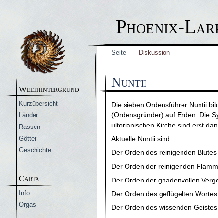
Phoenix-Lar
Seite
Diskussion
Nuntii
Welthintergrund
Kurzübersicht
Die sieben Ordensführer Nuntii bi
(Ordensgründer) auf Erden. Die Sy
Länder
ultorianischen Kirche sind erst da
Rassen
Aktuelle Nuntii sind
Götter
Geschichte
Der Orden des reinigenden Blutes
Der Orden der reinigenden Flamme
Carta
Der Orden der gnadenvollen Verge
Info
Der Orden des geflügelten Wortes
Orgas
Der Orden des wissenden Geistes 