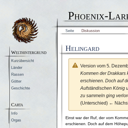
Phoenix-Lar
Seite
Diskussion
Helingard
Welthintergrund
Kurzübersicht
Version vom 5. Dezemb
Länder
Kommen der Drakkars kün
Rassen
erschienen. Doch auf d
Götter
Aufständischen König u
Geschichte
zu sammeln ging verlor
(Unterschied) ← Nächstä
Carta
Info
Einst war der Ruf, der vom Kommen
Orgas
erschienen. Doch auf dem Höhepun