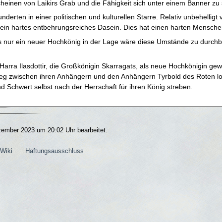
cheinen von Laikirs Grab und die Fähigkeit sich unter einem Banner zu
nderten in einer politischen und kulturellen Starre. Relativ unbehellig
 ein hartes entbehrungsreiches Dasein. Dies hat einen harten Mensch
ss nur ein neuer Hochkönig in der Lage wäre diese Umstände zu durch
arra Ilasdottir, die Großkönigin Skarragats, als neue Hochkönigin gewäh
ieg zwischen ihren Anhängern und den Anhängern Tyrbold des Roten los
 Schwert selbst nach der Herrschaft für ihren König streben.
zember 2023 um 20:02 Uhr bearbeitet.
Wiki
Haftungsausschluss