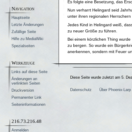
Es folgte eine Besetzung, das Ers
Navigation
Nun verharrt Helingard seid Jahrhu
unter ihren regionalen Herrschern
Hauptseite
Jedes Kind in Helingard weiß, da
Letzte Änderungen
zu neuer Größe zu führen.
Zufällige Seite
Hilfe zu MediaWiki
Bei einem körzlichen Thing wurde H
zu bergen. So wurde ein Bürgerkr
Spezialseiten
anerkennen, sondern mit Feuer und
Werkzeuge
Links auf diese Seite
Diese Seite wurde zuletzt am 5. De
Änderungen an
verlinkten Seiten
Datenschutz
Über Phoenix-Larp 
Druckversion
Permanenter Link
Seiten­­informationen
216.73.216.48
Anmelden