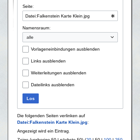
Seite:
Namensraum:
alle
Vorlageneinbindungen ausblenden
Links ausblenden
Weiterleitungen ausblenden
Dateilinks ausblenden
Los
Die folgenden Seiten verlinken auf
Datei:Falkenstein Karte Klein.jpg
:
Angezeigt wird ein Eintrag.
Zeige (
vorherige 50
|
nächste 50
) (
20
|
50
|
100
|
250